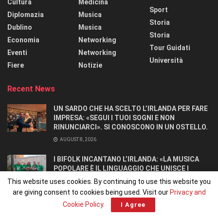
Cultura
Medicina
Sport
Diplomazia
Musica
Storia
Dublino
Musica
Storia
Economia
Networking
Tour Guidati
Eventi
Networking
Università
Fiere
Notizie
Recent News
UN SARDO CHE HA SCELTO L’IRLANDA PER FARE
IMPRESA: «SEGUI I TUOI SOGNI E NON
RINUNCIARCI». SI CONOSCONO IN UN OSTELLO.
AUGUST 8, 2026
I BIFOLK INCANTANO L’IRLANDA: «LA MUSICA
POPOLARE È IL LINGUAGGIO CHE UNISCE I
POPOLI»
This website uses cookies. By continuing to use this website you
JULY 31, 2026
are giving consent to cookies being used. Visit our
Privacy and
Cookie Policy
.
I Agree