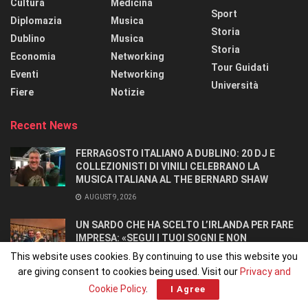
Cultura
Medicina
Sport
Diplomazia
Musica
Storia
Dublino
Musica
Storia
Economia
Networking
Tour Guidati
Eventi
Networking
Università
Fiere
Notizie
Recent News
FERRAGOSTO ITALIANO A DUBLINO: 20 DJ E
COLLEZIONISTI DI VINILI CELEBRANO LA
MUSICA ITALIANA AL THE BERNARD SHAW
AUGUST 9, 2026
UN SARDO CHE HA SCELTO L’IRLANDA PER FARE
IMPRESA: «SEGUI I TUOI SOGNI E NON
RINUNCIARCI». SI CONOSCONO IN UN OSTELLO.
This website uses cookies. By continuing to use this website you
AUGUST 8, 2026
are giving consent to cookies being used. Visit our
Privacy and
Cookie Policy
.
I Agree