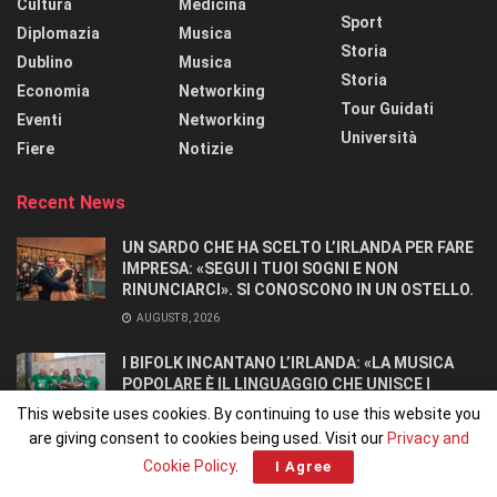
Cultura
Medicina
Sport
Diplomazia
Musica
Storia
Dublino
Musica
Storia
Economia
Networking
Tour Guidati
Eventi
Networking
Università
Fiere
Notizie
Recent News
UN SARDO CHE HA SCELTO L’IRLANDA PER FARE
IMPRESA: «SEGUI I TUOI SOGNI E NON
RINUNCIARCI». SI CONOSCONO IN UN OSTELLO.
AUGUST 8, 2026
I BIFOLK INCANTANO L’IRLANDA: «LA MUSICA
POPOLARE È IL LINGUAGGIO CHE UNISCE I
POPOLI»
This website uses cookies. By continuing to use this website you
JULY 31, 2026
are giving consent to cookies being used. Visit our
Privacy and
Cookie Policy
.
I Agree