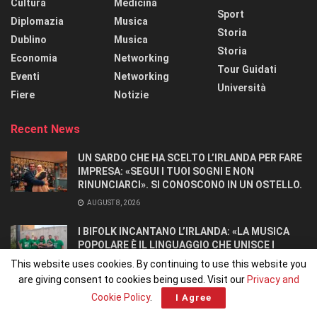
Cultura
Medicina
Sport
Diplomazia
Musica
Storia
Dublino
Musica
Storia
Economia
Networking
Tour Guidati
Eventi
Networking
Università
Fiere
Notizie
Recent News
UN SARDO CHE HA SCELTO L’IRLANDA PER FARE
IMPRESA: «SEGUI I TUOI SOGNI E NON
RINUNCIARCI». SI CONOSCONO IN UN OSTELLO.
AUGUST 8, 2026
I BIFOLK INCANTANO L’IRLANDA: «LA MUSICA
POPOLARE È IL LINGUAGGIO CHE UNISCE I
POPOLI»
This website uses cookies. By continuing to use this website you
JULY 31, 2026
are giving consent to cookies being used. Visit our
Privacy and
Cookie Policy
.
I Agree