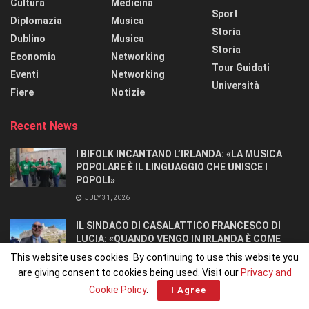
Cultura
Medicina
Sport
Diplomazia
Musica
Storia
Dublino
Musica
Storia
Economia
Networking
Tour Guidati
Eventi
Networking
Università
Fiere
Notizie
Recent News
I BIFOLK INCANTANO L’IRLANDA: «LA MUSICA
POPOLARE È IL LINGUAGGIO CHE UNISCE I
POPOLI»
JULY 31, 2026
IL SINDACO DI CASALATTICO FRANCESCO DI
LUCIA: «QUANDO VENGO IN IRLANDA È COME
TORNARE A CASA».
This website uses cookies. By continuing to use this website you
JULY 27, 2026
are giving consent to cookies being used. Visit our
Privacy and
Cookie Policy
.
I Agree