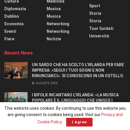
Cultura
Medicina
Sport
Diplomazia
Musica
Storia
Dublino
Musica
Storia
Economia
Networking
Tour Guidati
Eventi
Networking
Università
Fiere
Notizie
Recent News
UN SARDO CHE HA SCELTO L’IRLANDA PER FARE
IMPRESA: «SEGUI I TUOI SOGNI E NON
RINUNCIARCI». SI CONOSCONO IN UN OSTELLO.
AUGUST 8, 2026
I BIFOLK INCANTANO L’IRLANDA: «LA MUSICA
POPOLARE È IL LINGUAGGIO CHE UNISCE I
POPOLI»
This website uses cookies. By continuing to use this website you
JULY 31, 2026
are giving consent to cookies being used. Visit our
Privacy and
Cookie Policy
.
I Agree