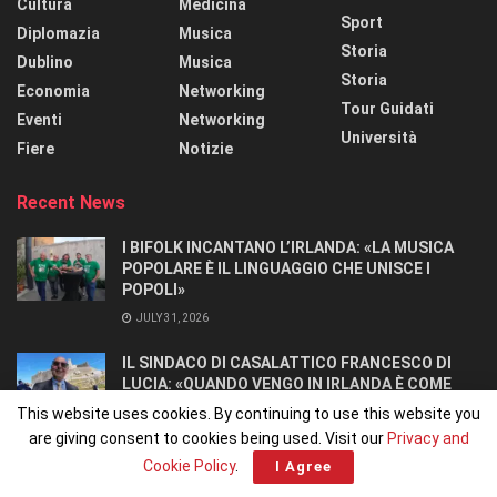
Cultura
Medicina
Sport
Diplomazia
Musica
Storia
Dublino
Musica
Storia
Economia
Networking
Tour Guidati
Eventi
Networking
Università
Fiere
Notizie
Recent News
I BIFOLK INCANTANO L’IRLANDA: «LA MUSICA
POPOLARE È IL LINGUAGGIO CHE UNISCE I
POPOLI»
JULY 31, 2026
IL SINDACO DI CASALATTICO FRANCESCO DI
LUCIA: «QUANDO VENGO IN IRLANDA È COME
TORNARE A CASA».
This website uses cookies. By continuing to use this website you
JULY 27, 2026
are giving consent to cookies being used. Visit our
Privacy and
Cookie Policy
.
I Agree