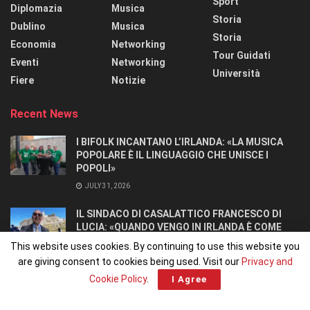
Sport
Diplomazia
Musica
Storia
Dublino
Musica
Storia
Economia
Networking
Tour Guidati
Eventi
Networking
Università
Fiere
Notizie
Recent News
I BIFOLK INCANTANO L’IRLANDA: «LA MUSICA
POPOLARE È IL LINGUAGGIO CHE UNISCE I
POPOLI»
JULY 31, 2026
IL SINDACO DI CASALATTICO FRANCESCO DI
LUCIA: «QUANDO VENGO IN IRLANDA È COME
TORNARE A CASA».
This website uses cookies. By continuing to use this website you
JULY 27, 2026
are giving consent to cookies being used. Visit our
Privacy and
Cookie Policy
.
I Agree