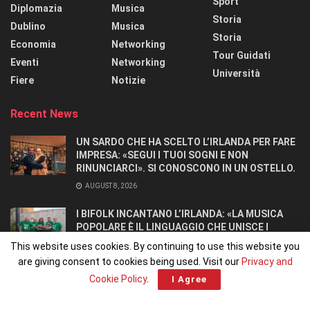
Sport
Diplomazia
Musica
Storia
Dublino
Musica
Storia
Economia
Networking
Tour Guidati
Eventi
Networking
Università
Fiere
Notizie
Recent News
UN SARDO CHE HA SCELTO L’IRLANDA PER FARE
IMPRESA: «SEGUI I TUOI SOGNI E NON
RINUNCIARCI». SI CONOSCONO IN UN OSTELLO.
AUGUST 8, 2026
I BIFOLK INCANTANO L’IRLANDA: «LA MUSICA
POPOLARE È IL LINGUAGGIO CHE UNISCE I
POPOLI»
This website uses cookies. By continuing to use this website you
JULY 31, 2026
are giving consent to cookies being used. Visit our
Privacy and
Cookie Policy
.
I Agree