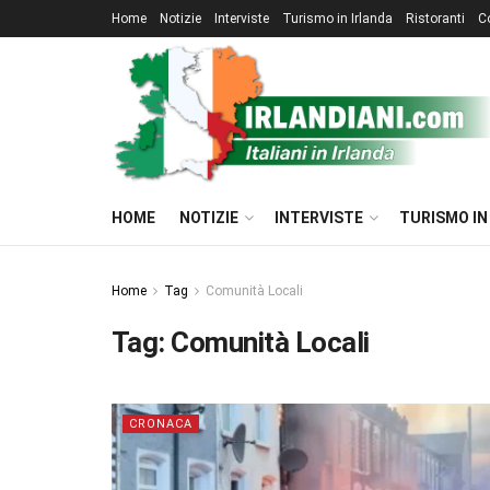
Home
Notizie
Interviste
Turismo in Irlanda
Ristoranti
C
HOME
NOTIZIE
INTERVISTE
TURISMO IN
Home
Tag
Comunità Locali
Tag:
Comunità Locali
CRONACA