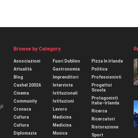
Browse by Category
R
Associazioni
Fuori Dublino
Pizza In Irlanda
Attualità
Gastronomia
Politica
Blog
Imprenditori
Professionisti
Cashel 20026
Interviste
Progettoi
Scuola
Cinema
Istituzionali
Protagonisti
Community
Istituzioni
Italia–Irlanda
li
Cronaca
Lavoro
Ricerca
Cultura
Medicina
Ricercatori
Cultura
Medicina
Ristorazione
Diplomazia
Musica
Sport