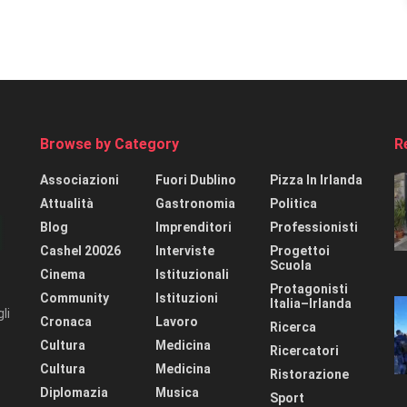
Browse by Category
R
Associazioni
Fuori Dublino
Pizza In Irlanda
Attualità
Gastronomia
Politica
Blog
Imprenditori
Professionisti
Cashel 20026
Interviste
Progettoi
Scuola
Cinema
Istituzionali
Protagonisti
Community
Istituzioni
Italia–Irlanda
li
Cronaca
Lavoro
Ricerca
Cultura
Medicina
Ricercatori
Cultura
Medicina
Ristorazione
Diplomazia
Musica
Sport