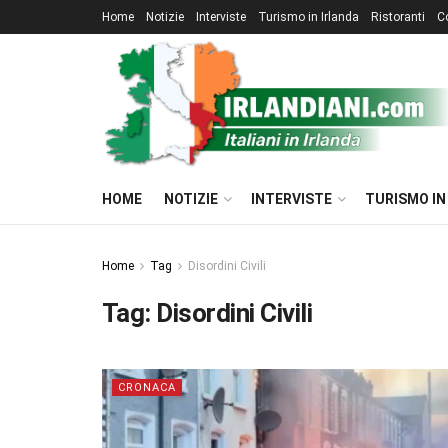
Home
Notizie
Interviste
Turismo in Irlanda
Ristoranti
C
HOME
NOTIZIE
INTERVISTE
TURISMO IN
Home
Tag
Disordini Civili
Tag:
Disordini Civili
CRONACA