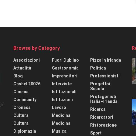
Browse by Category
R
Associazioni
Fuori Dublino
Pizza In Irlanda
Attualità
Gastronomia
Politica
Blog
Imprenditori
Professionisti
Cashel 20026
Interviste
Progettoi
Scuola
Cinema
Istituzionali
Protagonisti
Community
Istituzioni
Italia–Irlanda
li
Cronaca
Lavoro
Ricerca
Cultura
Medicina
Ricercatori
Cultura
Medicina
Ristorazione
Diplomazia
Musica
Sport