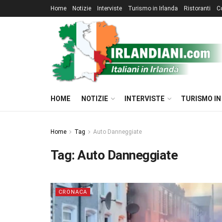
Home
Notizie
Interviste
Turismo in Irlanda
Ristoranti
C
HOME
NOTIZIE
INTERVISTE
TURISMO IN
Home
Tag
Auto Danneggiate
Tag:
Auto Danneggiate
CRONACA