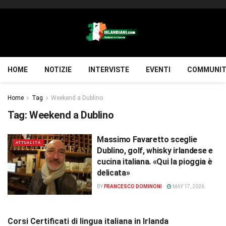
HOME
NOTIZIE
INTERVISTE
EVENTI
COMMUNIT
Home
Tag
Weekend a Dublino
Tag:
Weekend a Dublino
Massimo Favaretto sceglie
ATTUALITÀ
Dublino, golf, whisky irlandese e
cucina italiana. «Qui la pioggia è
delicata»
BY
FRANCESCO DOMINONI
MAY 17, 2026
Corsi Certificati di lingua italiana in Irlanda