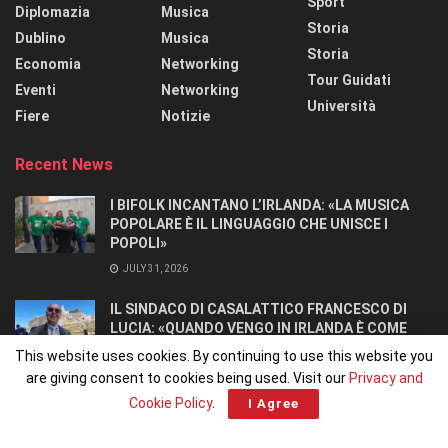
Sport
Diplomazia
Musica
Storia
Dublino
Musica
Storia
Economia
Networking
Tour Guidati
Eventi
Networking
Università
Fiere
Notizie
Recent News
I BIFOLK INCANTANO L’IRLANDA: «LA MUSICA
POPOLARE È IL LINGUAGGIO CHE UNISCE I
POPOLI»
JULY 31, 2026
IL SINDACO DI CASALATTICO FRANCESCO DI
LUCIA: «QUANDO VENGO IN IRLANDA È COME
TORNARE A CASA».
This website uses cookies. By continuing to use this website you
JULY 27, 2026
are giving consent to cookies being used. Visit our
Privacy and
Cookie Policy
.
I Agree