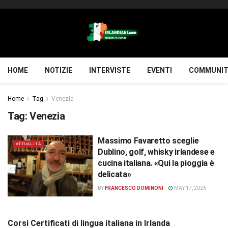
HOME
NOTIZIE
INTERVISTE
EVENTI
COMMUNIT
Home
Tag
Venezia
Tag:
Venezia
Massimo Favaretto sceglie
ATTUALITÀ
Dublino, golf, whisky irlandese e
cucina italiana. «Qui la pioggia è
delicata»
BY
FRANCESCO DOMINONI
MAY 17, 2026
Corsi Certificati di lingua italiana in Irlanda