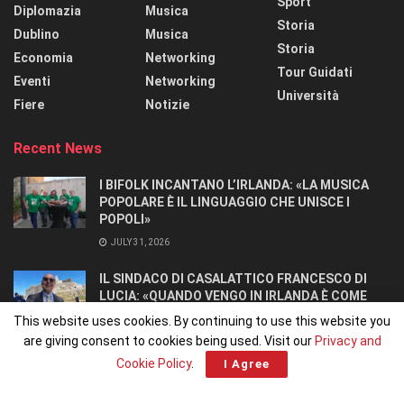
Sport
Diplomazia
Musica
Storia
Dublino
Musica
Storia
Economia
Networking
Tour Guidati
Eventi
Networking
Università
Fiere
Notizie
Recent News
I BIFOLK INCANTANO L’IRLANDA: «LA MUSICA
POPOLARE È IL LINGUAGGIO CHE UNISCE I
POPOLI»
JULY 31, 2026
IL SINDACO DI CASALATTICO FRANCESCO DI
LUCIA: «QUANDO VENGO IN IRLANDA È COME
TORNARE A CASA».
This website uses cookies. By continuing to use this website you
JULY 27, 2026
are giving consent to cookies being used. Visit our
Privacy and
Cookie Policy
.
I Agree