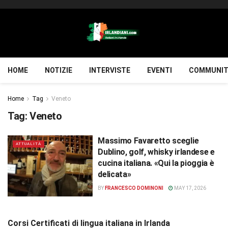
HOME
NOTIZIE
INTERVISTE
EVENTI
COMMUNIT
Home
Tag
Veneto
Tag:
Veneto
Massimo Favaretto sceglie
ATTUALITÀ
Dublino, golf, whisky irlandese e
cucina italiana. «Qui la pioggia è
delicata»
BY
FRANCESCO DOMINONI
MAY 17, 2026
Corsi Certificati di lingua italiana in Irlanda