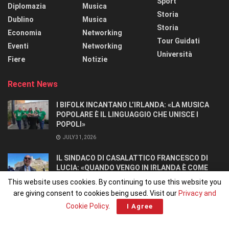
Sport
Diplomazia
Musica
Storia
Dublino
Musica
Storia
Economia
Networking
Tour Guidati
Eventi
Networking
Università
Fiere
Notizie
Recent News
I BIFOLK INCANTANO L’IRLANDA: «LA MUSICA
POPOLARE È IL LINGUAGGIO CHE UNISCE I
POPOLI»
JULY 31, 2026
IL SINDACO DI CASALATTICO FRANCESCO DI
LUCIA: «QUANDO VENGO IN IRLANDA È COME
TORNARE A CASA».
This website uses cookies. By continuing to use this website you
JULY 27, 2026
are giving consent to cookies being used. Visit our
Privacy and
Cookie Policy
.
I Agree