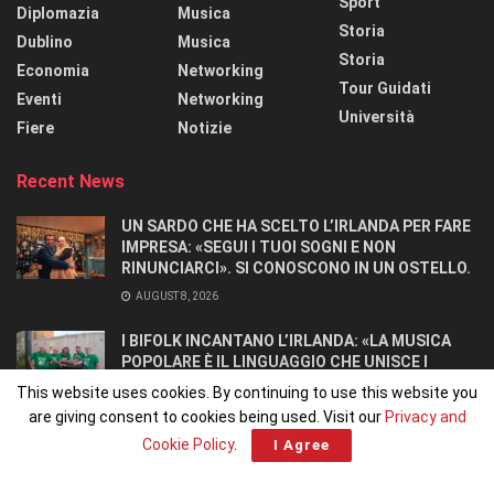
Sport
Diplomazia
Musica
Storia
Dublino
Musica
Storia
Economia
Networking
Tour Guidati
Eventi
Networking
Università
Fiere
Notizie
Recent News
UN SARDO CHE HA SCELTO L’IRLANDA PER FARE
IMPRESA: «SEGUI I TUOI SOGNI E NON
RINUNCIARCI». SI CONOSCONO IN UN OSTELLO.
AUGUST 8, 2026
I BIFOLK INCANTANO L’IRLANDA: «LA MUSICA
POPOLARE È IL LINGUAGGIO CHE UNISCE I
POPOLI»
This website uses cookies. By continuing to use this website you
JULY 31, 2026
are giving consent to cookies being used. Visit our
Privacy and
Cookie Policy
.
I Agree