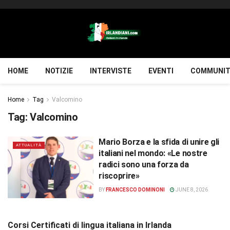
HOME
NOTIZIE
INTERVISTE
EVENTI
COMMUNIT
Home
Tag
Valcomino
Tag:
Valcomino
Mario Borza e la sfida di unire gli
ATTUALITÀ
italiani nel mondo: «Le nostre
radici sono una forza da
riscoprire»
BY
FRANCESCO DOMINONI
JUNE 8, 2026
Corsi Certificati di lingua italiana in Irlanda