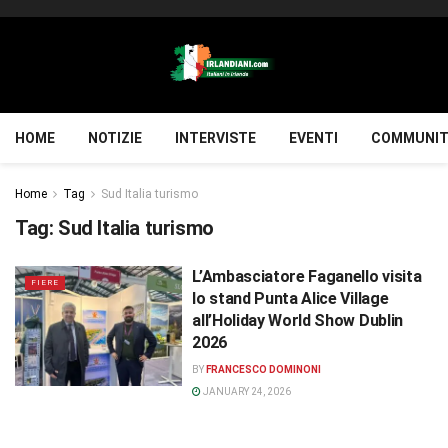
HOME
NOTIZIE
INTERVISTE
EVENTI
COMMUNIT
Home
Tag
Sud Italia turismo
Tag:
Sud Italia turismo
L’Ambasciatore Faganello visita
FIERE
lo stand Punta Alice Village
all’Holiday World Show Dublin
2026
BY
FRANCESCO DOMINONI
JANUARY 24, 2026