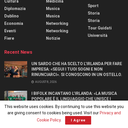
Cultura
Medicina
Sport
Diplomazia
Musica
Storia
Dublino
Musica
Storia
Economia
Networking
Tour Guidati
Eventi
Networking
Università
Fiere
Notizie
Recent News
UN SARDO CHE HA SCELTO L’IRLANDA PER FARE
IMPRESA: «SEGUI I TUOI SOGNI E NON
RINUNCIARCI». SI CONOSCONO IN UN OSTELLO.
AUGUST 8, 2026
I BIFOLK INCANTANO L’IRLANDA: «LA MUSICA
POPOLARE È IL LINGUAGGIO CHE UNISCE I
POPOLI»
This website uses cookies. By continuing to use this website you
JULY 31, 2026
are giving consent to cookies being used. Visit our
Privacy and
Cookie Policy
.
I Agree