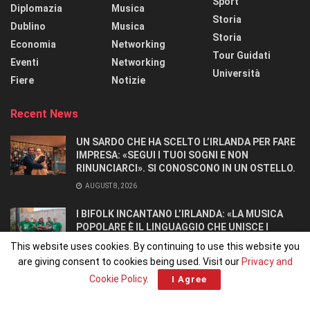
Sport
Diplomazia
Musica
Storia
Dublino
Musica
Storia
Economia
Networking
Tour Guidati
Eventi
Networking
Università
Fiere
Notizie
Recent News
UN SARDO CHE HA SCELTO L’IRLANDA PER FARE
IMPRESA: «SEGUI I TUOI SOGNI E NON
RINUNCIARCI». SI CONOSCONO IN UN OSTELLO.
AUGUST 8, 2026
I BIFOLK INCANTANO L’IRLANDA: «LA MUSICA
POPOLARE È IL LINGUAGGIO CHE UNISCE I
POPOLI»
This website uses cookies. By continuing to use this website you
JULY 31, 2026
are giving consent to cookies being used. Visit our
Privacy and
Cookie Policy
.
I Agree