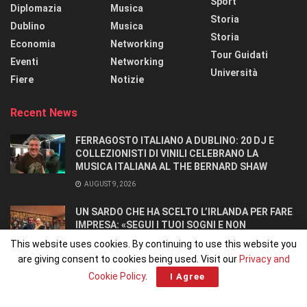
Sport
Diplomazia
Musica
Storia
Dublino
Musica
Storia
Economia
Networking
Tour Guidati
Eventi
Networking
Università
Fiere
Notizie
Recent News
FERRAGOSTO ITALIANO A DUBLINO: 20 DJ E
COLLEZIONISTI DI VINILI CELEBRANO LA
MUSICA ITALIANA AL THE BERNARD SHAW
AUGUST 9, 2026
UN SARDO CHE HA SCELTO L’IRLANDA PER FARE
IMPRESA: «SEGUI I TUOI SOGNI E NON
RINUNCIARCI». SI CONOSCONO IN UN OSTELLO.
This website uses cookies. By continuing to use this website you
AUGUST 8, 2026
are giving consent to cookies being used. Visit our
Privacy and
Cookie Policy
.
I Agree