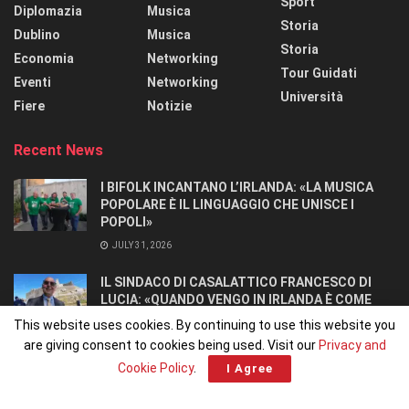
Sport
Diplomazia
Musica
Storia
Dublino
Musica
Storia
Economia
Networking
Tour Guidati
Eventi
Networking
Università
Fiere
Notizie
Recent News
I BIFOLK INCANTANO L’IRLANDA: «LA MUSICA
POPOLARE È IL LINGUAGGIO CHE UNISCE I
POPOLI»
JULY 31, 2026
IL SINDACO DI CASALATTICO FRANCESCO DI
LUCIA: «QUANDO VENGO IN IRLANDA È COME
TORNARE A CASA».
This website uses cookies. By continuing to use this website you
JULY 27, 2026
are giving consent to cookies being used. Visit our
Privacy and
Cookie Policy
.
I Agree