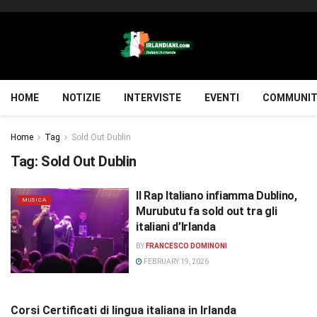
HOME
NOTIZIE
INTERVISTE
EVENTI
COMMUNIT
Home
Tag
Sold Out Dublin
Tag:
Sold Out Dublin
Il Rap Italiano infiamma Dublino,
MUSICA
Murubutu fa sold out tra gli
italiani d’Irlanda
BY
FRANCESCO DOMINONI
FEBRUARY 19, 2026
Corsi Certificati di lingua italiana in Irlanda