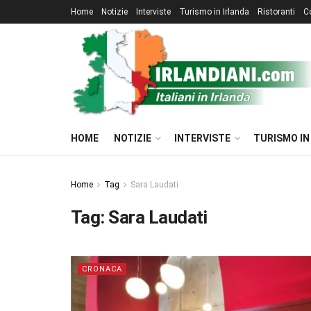
Home
Notizie
Interviste
Turismo in Irlanda
Ristoranti
C
HOME
NOTIZIE
INTERVISTE
TURISMO IN
Home
Tag
Sara Laudati
Tag:
Sara Laudati
CRONACA