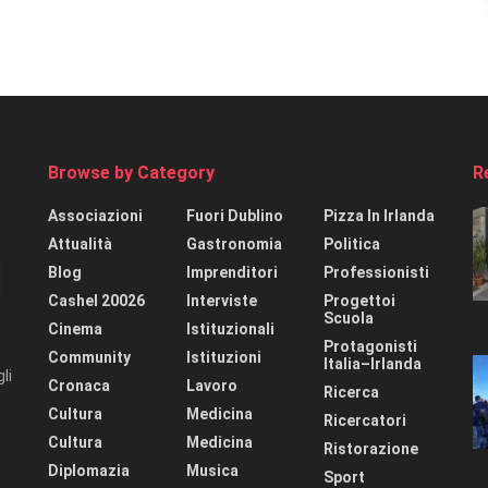
Browse by Category
R
Associazioni
Fuori Dublino
Pizza In Irlanda
Attualità
Gastronomia
Politica
Blog
Imprenditori
Professionisti
Cashel 20026
Interviste
Progettoi
Scuola
Cinema
Istituzionali
Protagonisti
Community
Istituzioni
Italia–Irlanda
li
Cronaca
Lavoro
Ricerca
Cultura
Medicina
Ricercatori
Cultura
Medicina
Ristorazione
Diplomazia
Musica
Sport