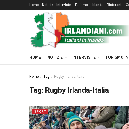
Home
Notizie
Interviste
Turismo in Irlanda
Ristoranti
C
HOME
NOTIZIE
INTERVISTE
TURISMO IN
Home
Tag
Rugby Irlanda-Italia
Tag:
Rugby Irlanda-Italia
SPORT