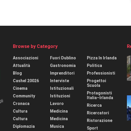
Browse by Category
R
Associazioni
Fuori Dublino
Pizza In Irlanda
Attualità
Gastronomia
Politica
Blog
Imprenditori
Professionisti
Cashel 20026
Interviste
Progettoi
Scuola
Cinema
Istituzionali
Protagonisti
Community
Istituzioni
Italia–Irlanda
li
Cronaca
Lavoro
Ricerca
Cultura
Medicina
Ricercatori
Cultura
Medicina
Ristorazione
Diplomazia
Musica
Sport