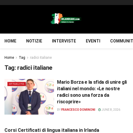
HOME
NOTIZIE
INTERVISTE
EVENTI
COMMUNIT
Home
Tag
radici italiane
Tag:
radici italiane
Mario Borza e la sfida di unire gli
ATTUALITÀ
italiani nel mondo: «Le nostre
radici sono una forza da
riscoprire»
BY
FRANCESCO DOMINONI
JUNE 8, 2026
Corsi Certificati di lingua italiana in Irlanda