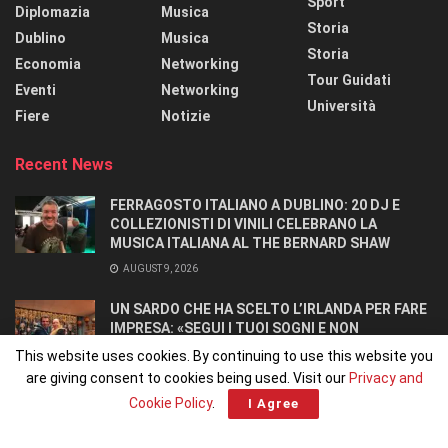
Sport
Diplomazia
Musica
Storia
Dublino
Musica
Storia
Economia
Networking
Tour Guidati
Eventi
Networking
Università
Fiere
Notizie
Recent News
FERRAGOSTO ITALIANO A DUBLINO: 20 DJ E
COLLEZIONISTI DI VINILI CELEBRANO LA
MUSICA ITALIANA AL THE BERNARD SHAW
AUGUST 9, 2026
UN SARDO CHE HA SCELTO L’IRLANDA PER FARE
IMPRESA: «SEGUI I TUOI SOGNI E NON
RINUNCIARCI». SI CONOSCONO IN UN OSTELLO.
This website uses cookies. By continuing to use this website you
AUGUST 8, 2026
are giving consent to cookies being used. Visit our
Privacy and
Cookie Policy
.
I Agree