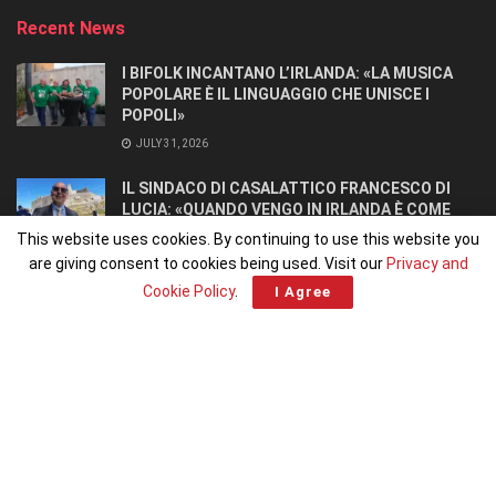
Recent News
I BIFOLK INCANTANO L’IRLANDA: «LA MUSICA
POPOLARE È IL LINGUAGGIO CHE UNISCE I
POPOLI»
JULY 31, 2026
IL SINDACO DI CASALATTICO FRANCESCO DI
LUCIA: «QUANDO VENGO IN IRLANDA È COME
TORNARE A CASA».
This website uses cookies. By continuing to use this website you
JULY 27, 2026
are giving consent to cookies being used. Visit our
Privacy and
Cookie Policy
.
I Agree
Home
Home 1
© 2026
Irlandiani.com
– Piattaforma editoriale degli
Italiani in Irlanda
,
fondata e diretta da
Francesco Dominoni
|
Chi siamo
|
Pubblicità
|
Contatti
|
Elisa Calpona
|
Programma