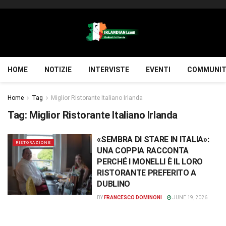
HOME
NOTIZIE
INTERVISTE
EVENTI
COMMUNIT
Home
Tag
Miglior Ristorante Italiano Irlanda
Tag:
Miglior Ristorante Italiano Irlanda
«SEMBRA DI STARE IN ITALIA»:
RISTORAZIONE
UNA COPPIA RACCONTA
PERCHÉ I MONELLI È IL LORO
RISTORANTE PREFERITO A
DUBLINO
BY
FRANCESCO DOMINONI
JUNE 19, 2026