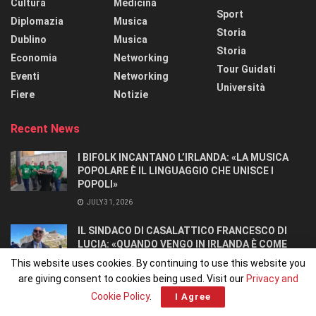
Cultura
Medicina
Sport
Diplomazia
Musica
Storia
Dublino
Musica
Storia
Economia
Networking
Tour Guidati
Eventi
Networking
Università
Fiere
Notizie
Recent News
I BIFOLK INCANTANO L’IRLANDA: «LA MUSICA
POPOLARE È IL LINGUAGGIO CHE UNISCE I
POPOLI»
JULY 31, 2026
IL SINDACO DI CASALATTICO FRANCESCO DI
LUCIA: «QUANDO VENGO IN IRLANDA È COME
TORNARE A CASA».
This website uses cookies. By continuing to use this website you
JULY 27, 2026
are giving consent to cookies being used. Visit our
Privacy and
Cookie Policy
.
I Agree