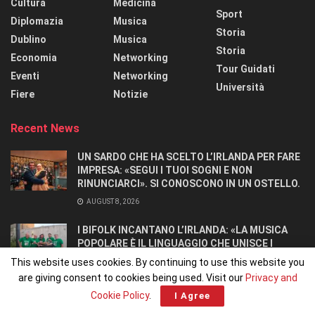
Cultura
Medicina
Sport
Diplomazia
Musica
Storia
Dublino
Musica
Storia
Economia
Networking
Tour Guidati
Eventi
Networking
Università
Fiere
Notizie
Recent News
UN SARDO CHE HA SCELTO L’IRLANDA PER FARE
IMPRESA: «SEGUI I TUOI SOGNI E NON
RINUNCIARCI». SI CONOSCONO IN UN OSTELLO.
AUGUST 8, 2026
I BIFOLK INCANTANO L’IRLANDA: «LA MUSICA
POPOLARE È IL LINGUAGGIO CHE UNISCE I
POPOLI»
This website uses cookies. By continuing to use this website you
JULY 31, 2026
are giving consent to cookies being used. Visit our
Privacy and
Cookie Policy
.
I Agree