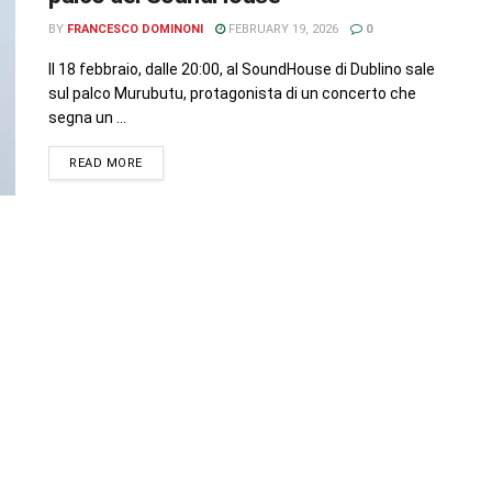
BY
FRANCESCO DOMINONI
FEBRUARY 19, 2026
0
Il 18 febbraio, dalle 20:00, al SoundHouse di Dublino sale
sul palco Murubutu, protagonista di un concerto che
segna un ...
READ MORE