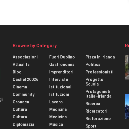
Browse by Category
R
Associazioni
Fuori Dublino
Pizza In Irlanda
Attualità
Gastronomia
Politica
Blog
Imprenditori
Professionisti
Cashel 20026
Interviste
Progettoi
Scuola
Cinema
Istituzionali
Protagonisti
Community
Istituzioni
Italia–Irlanda
li
Cronaca
Lavoro
Ricerca
Cultura
Medicina
Ricercatori
Cultura
Medicina
Ristorazione
Diplomazia
Musica
Sport