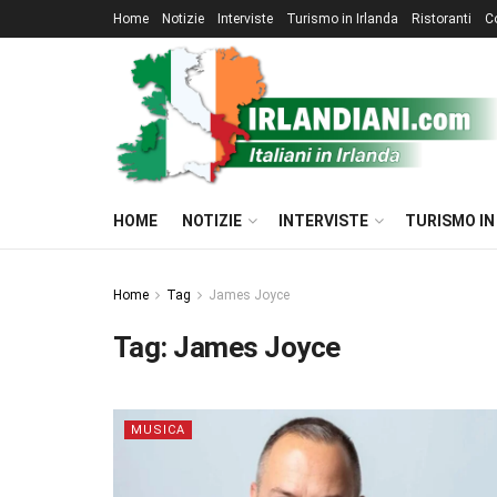
Home
Notizie
Interviste
Turismo in Irlanda
Ristoranti
C
HOME
NOTIZIE
INTERVISTE
TURISMO IN
Home
Tag
James Joyce
Tag:
James Joyce
MUSICA