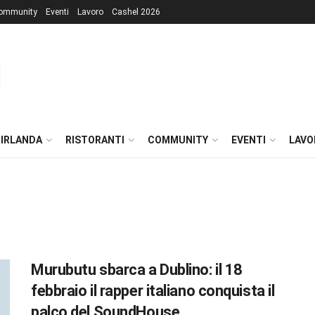
ommunity
Eventi
Lavoro
Cashel 2026
 IRLANDA
RISTORANTI
COMMUNITY
EVENTI
LAVO
Murubutu sbarca a Dublino: il 18
febbraio il rapper italiano conquista il
palco del SoundHouse