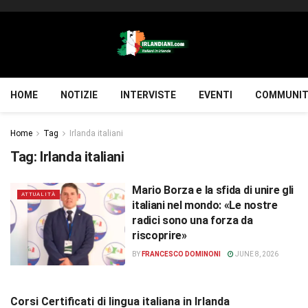
HOME
NOTIZIE
INTERVISTE
EVENTI
COMMUNIT
Home
Tag
Irlanda italiani
Tag:
Irlanda italiani
Mario Borza e la sfida di unire gli
ATTUALITÀ
italiani nel mondo: «Le nostre
radici sono una forza da
riscoprire»
BY
FRANCESCO DOMINONI
JUNE 8, 2026
Corsi Certificati di lingua italiana in Irlanda