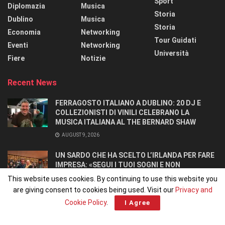
Sport
Diplomazia
Musica
Storia
Dublino
Musica
Storia
Economia
Networking
Tour Guidati
Eventi
Networking
Università
Fiere
Notizie
Recent News
FERRAGOSTO ITALIANO A DUBLINO: 20 DJ E
COLLEZIONISTI DI VINILI CELEBRANO LA
MUSICA ITALIANA AL THE BERNARD SHAW
AUGUST 9, 2026
UN SARDO CHE HA SCELTO L’IRLANDA PER FARE
IMPRESA: «SEGUI I TUOI SOGNI E NON
RINUNCIARCI». SI CONOSCONO IN UN OSTELLO.
This website uses cookies. By continuing to use this website you
AUGUST 8, 2026
are giving consent to cookies being used. Visit our
Privacy and
Cookie Policy
.
I Agree