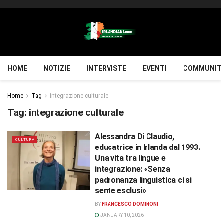
HOME
NOTIZIE
INTERVISTE
EVENTI
COMMUNIT
Home
Tag
integrazione culturale
Tag:
integrazione culturale
Alessandra Di Claudio,
CULTURA
educatrice in Irlanda dal 1993.
Una vita tra lingue e
integrazione: «Senza
padronanza linguistica ci si
sente esclusi»
BY
FRANCESCO DOMINONI
JANUARY 10, 2026