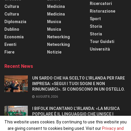
Ricercatori
Cultura
Medicina
Ristorazione
Cultura
Medicina
Sport
Diplomazia
Musica
Storia
Dublino
Musica
Storia
Economia
Networking
Tour Guidati
Eventi
Networking
Università
Fiere
Notizie
Recent News
UN SARDO CHE HA SCELTO L’IRLANDA PER FARE
IMPRESA: «SEGUI I TUOI SOGNI E NON
RINUNCIARCI». SI CONOSCONO IN UN OSTELLO.
AUGUST 8, 2026
I BIFOLK INCANTANO L’IRLANDA: «LA MUSICA
POPOLARE È IL LINGUAGGIO CHE UNISCE I
POPOLI»
This website uses cookies. By continuing to use this website you
JULY 31, 2026
are giving consent to cookies being used. Visit our
Privacy and