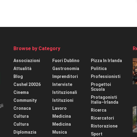
Browse by Category
R
Associazioni
Fuori Dublino
Pizza In Irlanda
Attualità
Gastronomia
Politica
Blog
Imprenditori
Professionisti
Cashel 20026
Interviste
Progettoi
Scuola
Cinema
Istituzionali
Protagonisti
Community
Istituzioni
Italia–Irlanda
li
Cronaca
Lavoro
Ricerca
Cultura
Medicina
Ricercatori
Cultura
Medicina
Ristorazione
Diplomazia
Musica
Sport