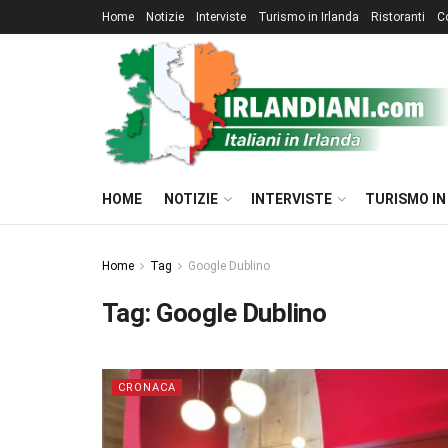
Home
Notizie
Interviste
Turismo in Irlanda
Ristoranti
C
HOME
NOTIZIE
INTERVISTE
TURISMO IN
Home
Tag
Google Dublino
Tag:
Google Dublino
CRONACA