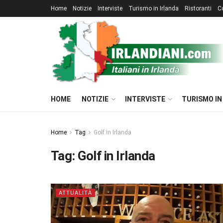
Home
Notizie
Interviste
Turismo in Irlanda
Ristoranti
C
HOME
NOTIZIE
INTERVISTE
TURISMO IN
Home
Tag
Golf in Irlanda
Tag:
Golf in Irlanda
ATTUALITÀ