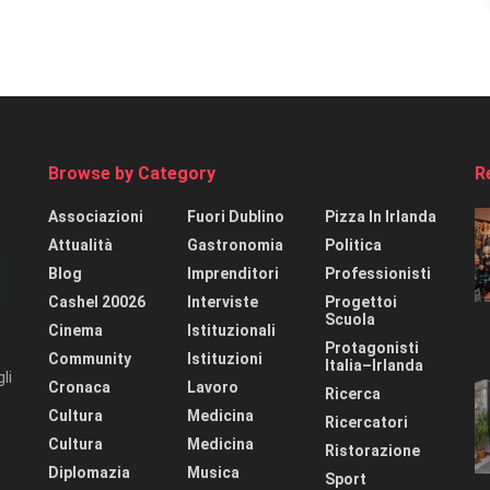
Browse by Category
R
Associazioni
Fuori Dublino
Pizza In Irlanda
Attualità
Gastronomia
Politica
Blog
Imprenditori
Professionisti
Cashel 20026
Interviste
Progettoi
Scuola
Cinema
Istituzionali
Protagonisti
Community
Istituzioni
Italia–Irlanda
li
Cronaca
Lavoro
Ricerca
Cultura
Medicina
Ricercatori
Cultura
Medicina
Ristorazione
Diplomazia
Musica
Sport