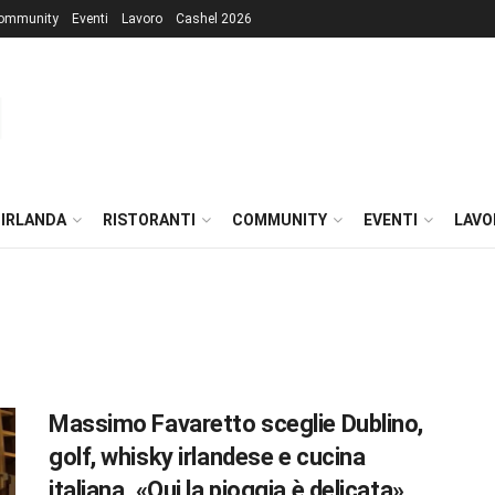
ommunity
Eventi
Lavoro
Cashel 2026
 IRLANDA
RISTORANTI
COMMUNITY
EVENTI
LAVO
Massimo Favaretto sceglie Dublino,
golf, whisky irlandese e cucina
italiana. «Qui la pioggia è delicata»