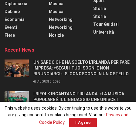
Sport
Diplomazia
Musica
Storia
Dublino
Musica
Storia
Economia
Networking
Tour Guidati
Eventi
Networking
Università
Fiere
Notizie
Recent News
UN SARDO CHE HA SCELTO L’IRLANDA PER FARE
IMPRESA: «SEGUI I TUOI SOGNI E NON
RINUNCIARCI». SI CONOSCONO IN UN OSTELLO.
AUGUST 8, 2026
I BIFOLK INCANTANO L’IRLANDA: «LA MUSICA
POPOLARE È IL LINGUAGGIO CHE UNISCE I
POPOLI»
This website uses cookies. By continuing to use this website you
JULY 31, 2026
are giving consent to cookies being used. Visit our
Privacy and
Cookie Policy
.
I Agree