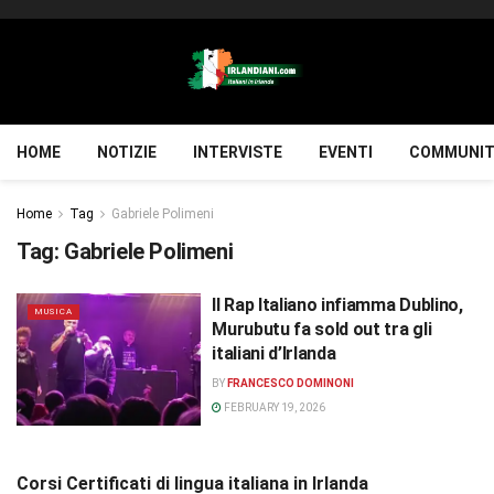
HOME
NOTIZIE
INTERVISTE
EVENTI
COMMUNIT
Home
Tag
Gabriele Polimeni
Tag:
Gabriele Polimeni
Il Rap Italiano infiamma Dublino,
MUSICA
Murubutu fa sold out tra gli
italiani d’Irlanda
BY
FRANCESCO DOMINONI
FEBRUARY 19, 2026
Corsi Certificati di lingua italiana in Irlanda