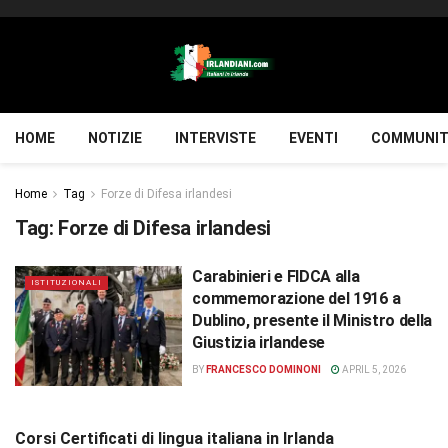
HOME
NOTIZIE
INTERVISTE
EVENTI
COMMUNIT
Home
Tag
Forze di Difesa irlandesi
Tag:
Forze di Difesa irlandesi
Carabinieri e FIDCA alla
ISTITUZIONALI
commemorazione del 1916 a
Dublino, presente il Ministro della
Giustizia irlandese
BY
FRANCESCO DOMINONI
APRIL 5, 2026
Corsi Certificati di lingua italiana in Irlanda