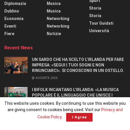
Sport
Diplomazia
Musica
Storia
Dublino
Musica
Storia
Economia
Networking
Tour Guidati
Eventi
Networking
Università
Fiere
Notizie
Recent News
UN SARDO CHE HA SCELTO L’IRLANDA PER FARE
IMPRESA: «SEGUI I TUOI SOGNI E NON
RINUNCIARCI». SI CONOSCONO IN UN OSTELLO.
AUGUST 8, 2026
I BIFOLK INCANTANO L’IRLANDA: «LA MUSICA
POPOLARE È IL LINGUAGGIO CHE UNISCE I
POPOLI»
This website uses cookies. By continuing to use this website you
JULY 31, 2026
are giving consent to cookies being used. Visit our
Privacy and
Cookie Policy
.
I Agree