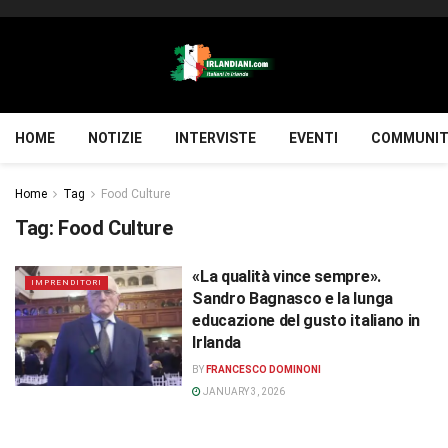
HOME
NOTIZIE
INTERVISTE
EVENTI
COMMUNIT
Home
Tag
Food Culture
Tag:
Food Culture
«La qualità vince sempre».
IMPRENDITORI
Sandro Bagnasco e la lunga
educazione del gusto italiano in
Irlanda
BY
FRANCESCO DOMINONI
JANUARY 3, 2026