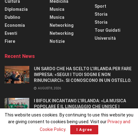
Cultura
Medicina
Sport
Diplomazia
Musica
Storia
Dublino
Musica
Storia
Economia
Networking
Tour Guidati
Eventi
Networking
Università
Fiere
Notizie
Recent News
UN SARDO CHE HA SCELTO L’IRLANDA PER FARE
IMPRESA: «SEGUI I TUOI SOGNI E NON
RINUNCIARCI». SI CONOSCONO IN UN OSTELLO.
AUGUST 8, 2026
I BIFOLK INCANTANO L’IRLANDA: «LA MUSICA
POPOLARE È IL LINGUAGGIO CHE UNISCE I
POPOLI»
This website uses cookies. By continuing to use this website you
JULY 31, 2026
are giving consent to cookies being used. Visit our
Privacy and
Cookie Policy
.
I Agree