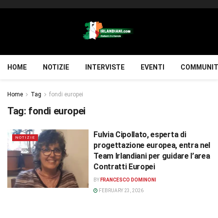
HOME
NOTIZIE
INTERVISTE
EVENTI
COMMUNIT
Home
Tag
fondi europei
Tag:
fondi europei
Fulvia Cipollato, esperta di
NOTIZIE
progettazione europea, entra nel
Team Irlandiani per guidare l’area
Contratti Europei
BY
FRANCESCO DOMINONI
FEBRUARY 23, 2026