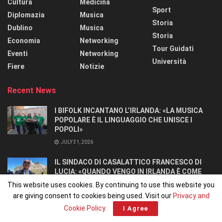
Cultura
Medicina
Sport
Diplomazia
Musica
Storia
Dublino
Musica
Storia
Economia
Networking
Tour Guidati
Eventi
Networking
Università
Fiere
Notizie
Recent News
I BIFOLK INCANTANO L’IRLANDA: «LA MUSICA
POPOLARE È IL LINGUAGGIO CHE UNISCE I
POPOLI»
JULY 31, 2026
IL SINDACO DI CASALATTICO FRANCESCO DI
LUCIA: «QUANDO VENGO IN IRLANDA È COME
TORNARE A CASA».
This website uses cookies. By continuing to use this website you
JULY 27, 2026
are giving consent to cookies being used. Visit our
Privacy and
Cookie Policy
.
I Agree