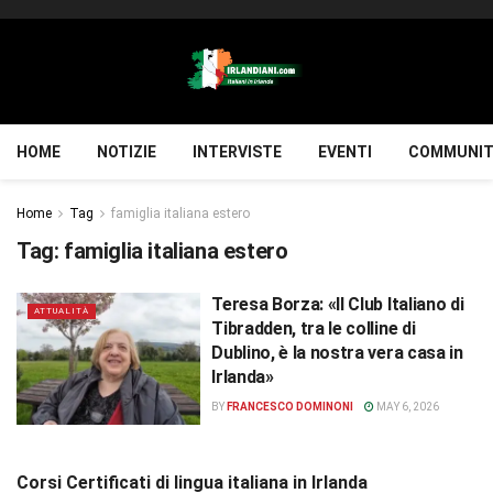
HOME
NOTIZIE
INTERVISTE
EVENTI
COMMUNIT
Home
Tag
famiglia italiana estero
Tag:
famiglia italiana estero
Teresa Borza: «Il Club Italiano di
ATTUALITÀ
Tibradden, tra le colline di
Dublino, è la nostra vera casa in
Irlanda»
BY
FRANCESCO DOMINONI
MAY 6, 2026
Corsi Certificati di lingua italiana in Irlanda