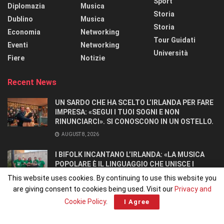
Sport
Diplomazia
Musica
Storia
Dublino
Musica
Storia
Economia
Networking
Tour Guidati
Eventi
Networking
Università
Fiere
Notizie
Recent News
UN SARDO CHE HA SCELTO L’IRLANDA PER FARE
IMPRESA: «SEGUI I TUOI SOGNI E NON
RINUNCIARCI». SI CONOSCONO IN UN OSTELLO.
AUGUST 8, 2026
I BIFOLK INCANTANO L’IRLANDA: «LA MUSICA
POPOLARE È IL LINGUAGGIO CHE UNISCE I
POPOLI»
This website uses cookies. By continuing to use this website you
JULY 31, 2026
are giving consent to cookies being used. Visit our
Privacy and
Cookie Policy
.
I Agree