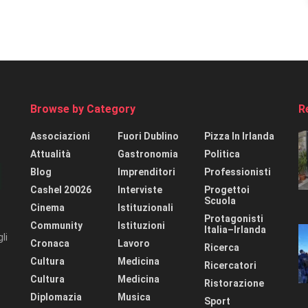
Browse by Category
R
Associazioni
Fuori Dublino
Pizza In Irlanda
Attualità
Gastronomia
Politica
Blog
Imprenditori
Professionisti
Cashel 20026
Interviste
Progettoi
Scuola
Cinema
Istituzionali
Protagonisti
Community
Istituzioni
Italia–Irlanda
li
Cronaca
Lavoro
Ricerca
Cultura
Medicina
Ricercatori
Cultura
Medicina
Ristorazione
Diplomazia
Musica
Sport