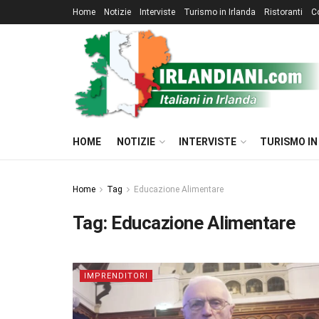
Home
Notizie
Interviste
Turismo in Irlanda
Ristoranti
C
HOME
NOTIZIE
INTERVISTE
TURISMO IN
Home
Tag
Educazione Alimentare
Tag:
Educazione Alimentare
IMPRENDITORI