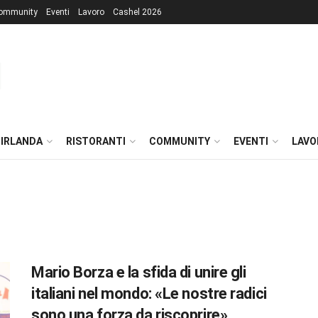
ommunity
Eventi
Lavoro
Cashel 2026
 IRLANDA
RISTORANTI
COMMUNITY
EVENTI
LAVO
Mario Borza e la sfida di unire gli
italiani nel mondo: «Le nostre radici
sono una forza da riscoprire»