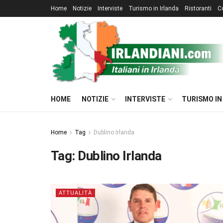
Home
Notizie
Interviste
Turismo in Irlanda
Ristoranti
C
HOME
NOTIZIE
INTERVISTE
TURISMO IN
Home
Tag
Dublino Irlanda
Tag:
Dublino Irlanda
ATTUALITÀ