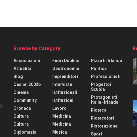
Browse by Category
R
Associazioni
Fuori Dublino
Pizza In Irlanda
Attualità
Gastronomia
Politica
Blog
Imprenditori
Professionisti
Cashel 20026
Interviste
Progettoi
Scuola
Cinema
Istituzionali
Protagonisti
Community
Istituzioni
Italia–Irlanda
li
Cronaca
Lavoro
Ricerca
Cultura
Medicina
Ricercatori
Cultura
Medicina
Ristorazione
Diplomazia
Musica
Sport