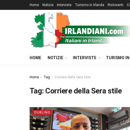
Home
Notizie
Interviste
Turismo in Irlanda
Ristoranti
C
HOME
NOTIZIE
INTERVISTE
TURISMO IN
Home
Tag
Corriere della Sera stile
Tag:
Corriere della Sera stile
DUBLINO