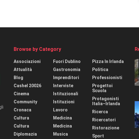
Browse by Category
R
Associazioni
Fuori Dublino
Pizza In Irlanda
Attualità
Gastronomia
Politica
Blog
Imprenditori
Professionisti
Cashel 20026
Interviste
Progettoi
Scuola
Cinema
Istituzionali
Protagonisti
Community
Istituzioni
Italia–Irlanda
li
Cronaca
Lavoro
Ricerca
Cultura
Medicina
Ricercatori
Cultura
Medicina
Ristorazione
Diplomazia
Musica
Sport