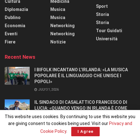
Cultura
Medicina
Sport
Diplomazia
Musica
Storia
Dublino
Musica
Storia
Economia
Networking
Tour Guidati
Eventi
Networking
Università
Fiere
Notizie
Recent News
I BIFOLK INCANTANO L’IRLANDA: «LA MUSICA
POPOLARE È IL LINGUAGGIO CHE UNISCE I
POPOLI»
JULY 31, 2026
IL SINDACO DI CASALATTICO FRANCESCO DI
LUCIA: «QUANDO VENGO IN IRLANDA È COME
TORNARE A CASA».
This website uses cookies. By continuing to use this website you
JULY 27, 2026
are giving consent to cookies being used. Visit our
Privacy and
Cookie Policy
.
I Agree