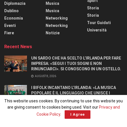
Sport
Diplomazia
Musica
Storia
Dublino
Musica
Storia
Economia
Networking
Tour Guidati
Eventi
Networking
Università
Fiere
Notizie
Recent News
UN SARDO CHE HA SCELTO L’IRLANDA PER FARE
IMPRESA: «SEGUI I TUOI SOGNI E NON
RINUNCIARCI». SI CONOSCONO IN UN OSTELLO.
AUGUST 8, 2026
I BIFOLK INCANTANO L’IRLANDA: «LA MUSICA
POPOLARE È IL LINGUAGGIO CHE UNISCE I
POPOLI»
This website uses cookies. By continuing to use this website you
JULY 31, 2026
are giving consent to cookies being used. Visit our
Privacy and
Cookie Policy
.
I Agree