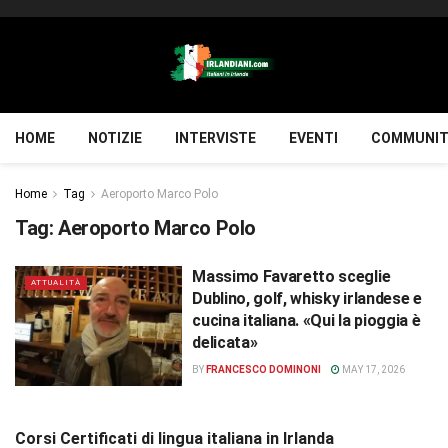
HOME
NOTIZIE
INTERVISTE
EVENTI
COMMUNIT
Home
Tag
Aeroporto Marco Polo
Tag:
Aeroporto Marco Polo
Massimo Favaretto sceglie
ATTUALITÀ
Dublino, golf, whisky irlandese e
cucina italiana. «Qui la pioggia è
delicata»
BY
FRANCESCO DOMINONI
MAY 17, 2026
Corsi Certificati di lingua italiana in Irlanda