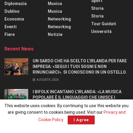
Sport
Diplomazia
Musica
Storia
Dublino
Musica
Storia
Economia
Networking
Tour Guidati
Eventi
Networking
Università
Fiere
Notizie
Recent News
UN SARDO CHE HA SCELTO L’IRLANDA PER FARE
IMPRESA: «SEGUI I TUOI SOGNI E NON
RINUNCIARCI». SI CONOSCONO IN UN OSTELLO.
AUGUST 8, 2026
I BIFOLK INCANTANO L’IRLANDA: «LA MUSICA
POPOLARE È IL LINGUAGGIO CHE UNISCE I
POPOLI»
This website uses cookies. By continuing to use this website you
JULY 31, 2026
are giving consent to cookies being used. Visit our
Privacy and
Cookie Policy
.
I Agree