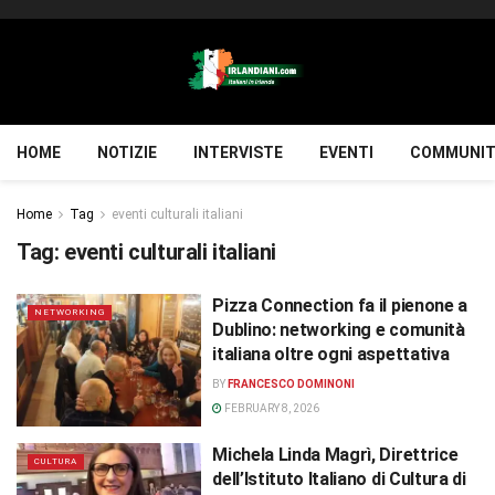
HOME
NOTIZIE
INTERVISTE
EVENTI
COMMUNIT
Home
Tag
eventi culturali italiani
Tag:
eventi culturali italiani
Pizza Connection fa il pienone a
NETWORKING
Dublino: networking e comunità
italiana oltre ogni aspettativa
BY
FRANCESCO DOMINONI
FEBRUARY 8, 2026
Michela Linda Magrì, Direttrice
CULTURA
dell’Istituto Italiano di Cultura di