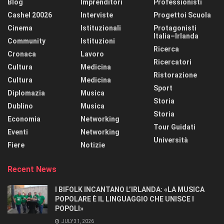
Blog
Imprenditori
Professionisti
Cashel 20026
Interviste
Progettoi Scuola
Cinema
Istituzionali
Protagonisti
Italia–Irlanda
Community
Istituzioni
Ricerca
Cronaca
Lavoro
Ricercatori
Cultura
Medicina
Ristorazione
Cultura
Medicina
Sport
Diplomazia
Musica
Storia
Dublino
Musica
Storia
Economia
Networking
Tour Guidati
Eventi
Networking
Università
Fiere
Notizie
Recent News
I BIFOLK INCANTANO L’IRLANDA: «LA MUSICA
POPOLARE È IL LINGUAGGIO CHE UNISCE I
POPOLI»
JULY 31, 2026