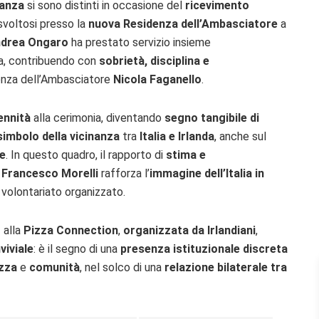
tanza
si sono distinti in occasione del
ricevimento
 svoltosi presso la
nuova Residenza dell’Ambasciatore
a
drea Ongaro
ha prestato servizio insieme
da, contribuendo con
sobrietà, disciplina e
senza dell’Ambasciatore
Nicola Faganello
.
ennità
alla cerimonia, diventando
segno tangibile di
simbolo della vicinanza
tra
Italia e Irlanda
, anche sul
le
. In questo quadro, il rapporto di
stima e
a
Francesco Morelli
rafforza l’
immagine dell’Italia in
el volontariato organizzato.
o
alla
Pizza Connection
,
organizzata da Irlandiani
,
viviale
: è il segno di una
presenza istituzionale discreta
zza
e
comunità
, nel solco di una
relazione bilaterale tra