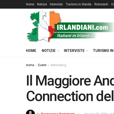
Home
Notizie
Interviste
Turismo in Irlanda
Ristoranti
C
HOME
NOTIZIE
INTERVISTE
TURISMO IN
Home
Eventi
Networking
Il Maggiore An
Connection del
by
Francesco Dominoni
January 27, 2026
in