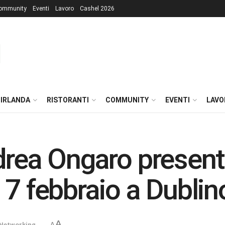
ommunity
Eventi
Lavoro
Cashel 2026
 IRLANDA
RISTORANTI
COMMUNITY
EVENTI
LAVO
drea Ongaro presente
 7 febbraio a Dublin
A
Networking
A