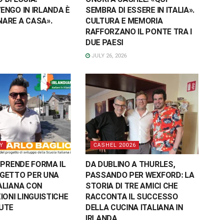
ENGO IN IRLANDA È
SEMBRA DI ESSERE IN ITALIA».
ARE A CASA».
CULTURA E MEMORIA
RAFFORZANO IL PONTE TRA I
DUE PAESI
JULY 26, 2026
Y
CASHEL 20026
 PRENDE FORMA IL
DA DUBLINO A THURLES,
GETTO PER UNA
PASSANDO PER WEXFORD: LA
ALIANA CON
STORIA DI TRE AMICI CHE
IONI LINGUISTICHE
RACCONTA IL SUCCESSO
UTE
DELLA CUCINA ITALIANA IN
IRLANDA