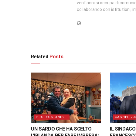
vent’anni si occupa di comunic
collaborando con istituzioni, imp
Related
Posts
PROFESSIONISTI
CASHEL 20
UN SARDO CHE HA SCELTO
IL SINDACO
L’IRLANDA PER FARE IMPRESA:
FRANCESCO 