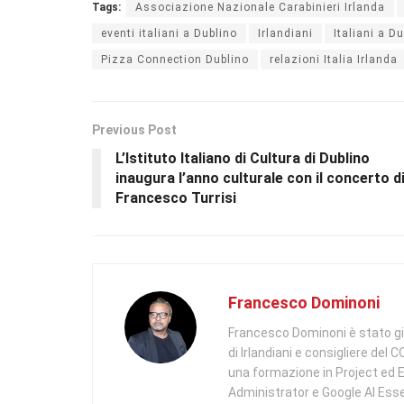
Tags:
Associazione Nazionale Carabinieri Irlanda
eventi italiani a Dublino
Irlandiani
Italiani a D
Pizza Connection Dublino
relazioni Italia Irlanda
Previous Post
L’Istituto Italiano di Cultura di Dublino
inaugura l’anno culturale con il concerto d
Francesco Turrisi
Francesco Dominoni
Francesco Dominoni è stato giorn
di Irlandiani e consigliere del
una formazione in Project ed
Administrator e Google AI Essen