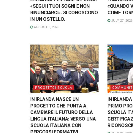
«SEGUI I TUOI SOGNI E NON
«QUANDO V
RINUNCIARCI». SI CONOSCONO
COME TORN
IN UN OSTELLO.
JULY 27, 2026
AUGUST 8, 2026
PROGETTOI SCUOLA
COMMUNIT
IN IRLANDA NASCE UN
IN IRLANDA
PROGETTO CHE PUNTA A
PRIMO PRO
CAMBIARE IL FUTURO DELLA
SCUOLA IT
LINGUA ITALIANA: VERSO UNA
CERTIFICAZ
SCUOLA ITALIANA CON
RICONOSCI
PERCORSI FORMATIVI