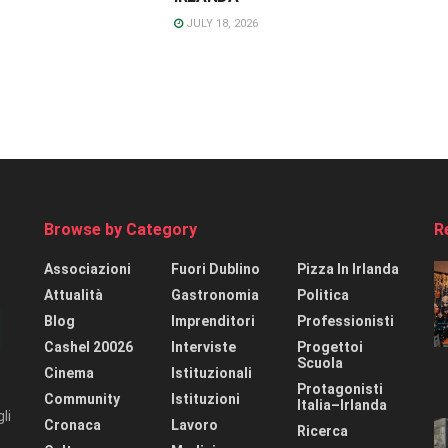
JULY 18, 2026
Browse by Category
R
Associazioni
Fuori Dublino
Pizza In Irlanda
Attualità
Gastronomia
Politica
Blog
Imprenditori
Professionisti
Cashel 20026
Interviste
Progettoi
Scuola
Cinema
Istituzionali
Protagonisti
Community
Istituzioni
Italia–Irlanda
li
Cronaca
Lavoro
Ricerca