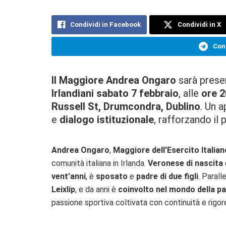
Condividi in Facebook
Condividi in X
Cond
Il Maggiore Andrea Ongaro
sarà prese
Irlandiani
sabato 7 febbraio
, alle
ore 2
Russell St, Drumcondra, Dublino
. Un 
e
dialogo istituzionale
, rafforzando il 
Andrea Ongaro
,
Maggiore dell’Esercito Italian
comunità italiana in Irlanda.
Veronese di nascita 
vent’anni
, è
sposato
e
padre di due figli
. Parall
Leixlip
, e da anni è
coinvolto nel mondo della pal
passione sportiva coltivata con continuità e rigor