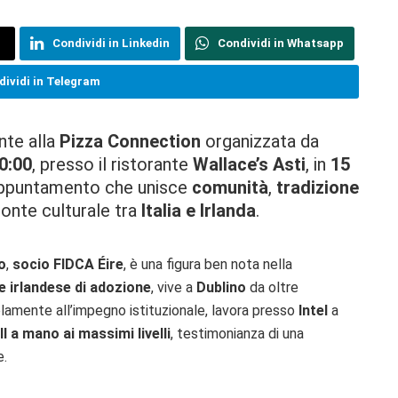
Condividi in Linkedin
Condividi in Whatsapp
ividi in Telegram
nte alla
Pizza Connection
organizzata da
0:00
, presso il ristorante
Wallace’s Asti
, in
15
appuntamento che unisce
comunità
,
tradizione
ponte culturale tra
Italia e Irlanda
.
o
,
socio FIDCA Éire
, è una figura ben nota nella
e irlandese di adozione
, vive a
Dublino
da oltre
elamente all’impegno istituzionale, lavora presso
Intel
a
l a mano ai massimi livelli
, testimonianza di una
e.