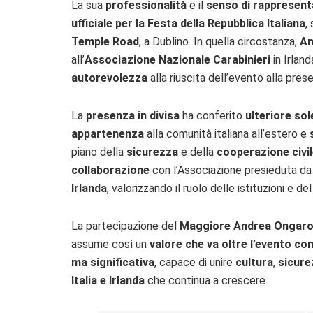
La sua
professionalità
e il
senso di rappresen
ufficiale per la Festa della Repubblica Italiana
,
Temple Road
, a Dublino. In quella circostanza,
An
all’
Associazione Nazionale Carabinieri
in Irlan
autorevolezza
alla riuscita dell’evento alla pre
La
presenza in divisa
ha conferito
ulteriore sol
appartenenza
alla comunità italiana all’estero e
piano della
sicurezza
e della
cooperazione civi
collaborazione
con l’Associazione presieduta d
Irlanda
, valorizzando il ruolo delle istituzioni e d
La partecipazione del
Maggiore Andrea Ongar
assume così un
valore che va oltre l’evento con
ma significativa
, capace di unire
cultura
,
sicure
Italia e Irlanda
che continua a crescere.