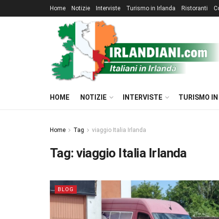
Home
Notizie
Interviste
Turismo in Irlanda
Ristoranti
C
HOME
NOTIZIE
INTERVISTE
TURISMO IN
Home
Tag
viaggio Italia Irlanda
Tag:
viaggio Italia Irlanda
BLOG