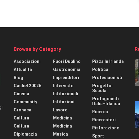
Browse by Category
R
Associazioni
Fuori Dublino
Pizza In Irlanda
Attualità
Gastronomia
Politica
Blog
Imprenditori
Professionisti
Cashel 20026
Interviste
Progettoi
Scuola
Cinema
Istituzionali
Protagonisti
Community
Istituzioni
Italia–Irlanda
li
Cronaca
Lavoro
Ricerca
Cultura
Medicina
Ricercatori
Cultura
Medicina
Ristorazione
Diplomazia
Musica
Sport