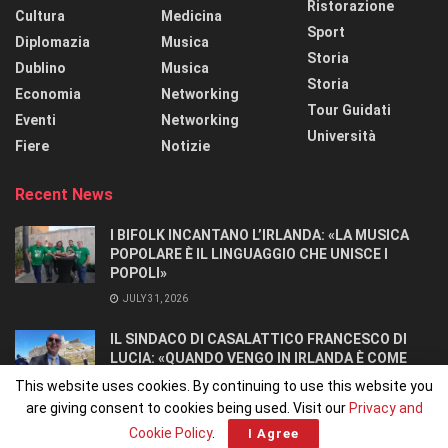
Ristorazione
Cultura
Medicina
Sport
Diplomazia
Musica
Storia
Dublino
Musica
Storia
Economia
Networking
Tour Guidati
Eventi
Networking
Università
Fiere
Notizie
Recent News
I BIFOLK INCANTANO L’IRLANDA: «LA MUSICA
POPOLARE È IL LINGUAGGIO CHE UNISCE I
POPOLI»
JULY 31, 2026
IL SINDACO DI CASALATTICO FRANCESCO DI
LUCIA: «QUANDO VENGO IN IRLANDA È COME
TORNARE A CASA».
This website uses cookies. By continuing to use this website you
JULY 27, 2026
are giving consent to cookies being used. Visit our
Privacy and
Cookie Policy
.
I Agree