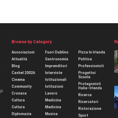
Browse by Category
R
Associazioni
Fuori Dublino
Pizza In Irlanda
Attualità
Gastronomia
Politica
Blog
Imprenditori
Professionisti
Cashel 20026
Interviste
Progettoi
Scuola
Cinema
Istituzionali
Protagonisti
Community
Istituzioni
Italia–Irlanda
li
Cronaca
Lavoro
Ricerca
Cultura
Medicina
Ricercatori
Cultura
Medicina
Ristorazione
Diplomazia
Musica
Sport