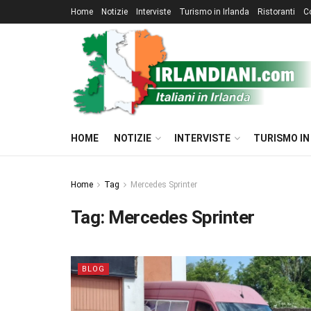
Home
Notizie
Interviste
Turismo in Irlanda
Ristoranti
C
HOME
NOTIZIE
INTERVISTE
TURISMO IN
Home
Tag
Mercedes Sprinter
Tag:
Mercedes Sprinter
BLOG