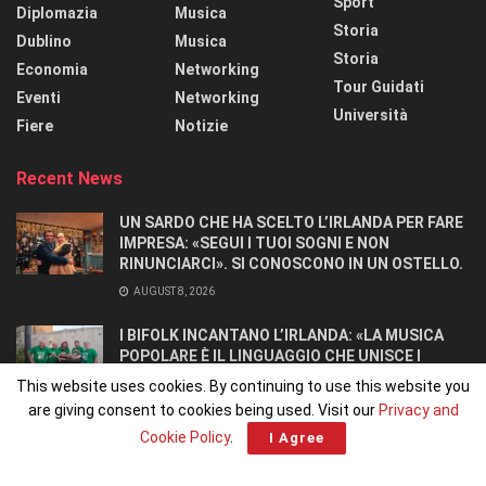
Sport
Diplomazia
Musica
Storia
Dublino
Musica
Storia
Economia
Networking
Tour Guidati
Eventi
Networking
Università
Fiere
Notizie
Recent News
UN SARDO CHE HA SCELTO L’IRLANDA PER FARE
IMPRESA: «SEGUI I TUOI SOGNI E NON
RINUNCIARCI». SI CONOSCONO IN UN OSTELLO.
AUGUST 8, 2026
I BIFOLK INCANTANO L’IRLANDA: «LA MUSICA
POPOLARE È IL LINGUAGGIO CHE UNISCE I
POPOLI»
This website uses cookies. By continuing to use this website you
JULY 31, 2026
are giving consent to cookies being used. Visit our
Privacy and
Cookie Policy
.
I Agree