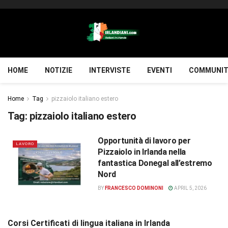
HOME
NOTIZIE
INTERVISTE
EVENTI
COMMUNIT
Home
Tag
pizzaiolo italiano estero
Tag:
pizzaiolo italiano estero
Opportunità di lavoro per
LAVORO
Pizzaiolo in Irlanda nella
fantastica Donegal all’estremo
Nord
BY
FRANCESCO DOMINONI
APRIL 5, 2026
Corsi Certificati di lingua italiana in Irlanda