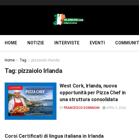
HOME
NOTIZIE
INTERVISTE
EVENTI
COMMUNIT
Home
Tag
pizzaiolo Irlanda
Tag:
pizzaiolo Irlanda
West Cork, Irlanda, nuova
LAVORO
opportunità per Pizza Chef in
una struttura consolidata
BY
FRANCESCO DOMINONI
APRIL 5, 2026
Corsi Certificati di lingua italiana in Irlanda