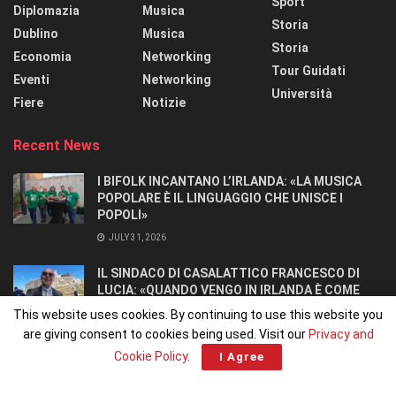
Sport
Diplomazia
Musica
Storia
Dublino
Musica
Storia
Economia
Networking
Tour Guidati
Eventi
Networking
Università
Fiere
Notizie
Recent News
I BIFOLK INCANTANO L’IRLANDA: «LA MUSICA
POPOLARE È IL LINGUAGGIO CHE UNISCE I
POPOLI»
JULY 31, 2026
IL SINDACO DI CASALATTICO FRANCESCO DI
LUCIA: «QUANDO VENGO IN IRLANDA È COME
TORNARE A CASA».
This website uses cookies. By continuing to use this website you
JULY 27, 2026
are giving consent to cookies being used. Visit our
Privacy and
Cookie Policy
.
I Agree