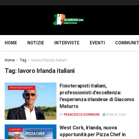
HOME
NOTIZIE
INTERVISTE
EVENTI
COMMUNIT
Home
Tag
lavoro Irlanda italiani
Tag:
lavoro Irlanda italiani
Fisioterapisti italiani,
PROFESSIONISTI
professionisti d’eccellenza:
l’esperienza irlandese di Giacomo
Maturro
BY
FRANCESCO DOMINONI
APRIL 8, 2026
West Cork, Irlanda, nuova
LAVORO
opportunità per Pizza Chef in